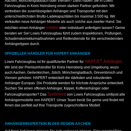
Aachen, Mönchengladbach oder Viersen? Dann haben Sie in Lowis
Fahrzeugbau in Kreis Heinsberg einen starken Partner gefunden. Wir
vertreiben die zuverlässigsten Anhänger und Transporter mit den
unterschiedlichsten Brutto-Ladekapazitäten bis maximal 3.500 kg. Wir
verkaufen neue Anhänger-Modelle als auch solche aus zweiter Hand. Sie
mieten
möchten einen Anhänger
oder individuell anfertigen lassen? Gerne
beraten wir Sie! Lowis Fahrzeugbau führt zudem Inspektionen, Prüfungen,
Schadenskorrekturmaßnahmen und Reifendienste für die verschiedensten
Anhängertypen durch.
OFFIZIELLER HÄNDLER FÜR HAPERT ANHÄNGER
HAPERT Anhänger
Lowis Fahrzeugbau ist Ihr qualifizierter Partner für
.
Wir sind der Premiumhändler für Kreis Heinsberg und Umgebung, wozu
auch Aachen, Geilenkirchen, Jülich, Mönchengladbach, Grevenbroich und
Viersen gehören. HAPERT entwickelt die stärksten und robustesten
Anhänger Europas. Die Produkte werden für höchste Ansprüche entwickelt.
Suchen Sie einen offenen Anhänger, Kipper, Kofferanhänger oder
Sortiment
Fahrzeugtransporter? Das
von Lowis Fahrzeugbau umfasst alle
Anhängermodelle von HAPERT. Unser Team berät Sie gerne und findet mit
Ihnen das perfekt auf Ihre Transporte zugeschnittene Modell.
ANHÄNGERINSPEKTION IN DER REGION AACHEN