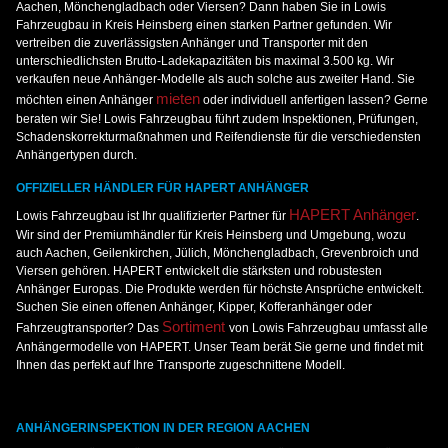
Aachen, Mönchengladbach oder Viersen? Dann haben Sie in Lowis
Fahrzeugbau in Kreis Heinsberg einen starken Partner gefunden. Wir
vertreiben die zuverlässigsten Anhänger und Transporter mit den
unterschiedlichsten Brutto-Ladekapazitäten bis maximal 3.500 kg. Wir
verkaufen neue Anhänger-Modelle als auch solche aus zweiter Hand. Sie
mieten
möchten einen Anhänger
oder individuell anfertigen lassen? Gerne
beraten wir Sie! Lowis Fahrzeugbau führt zudem Inspektionen, Prüfungen,
Schadenskorrekturmaßnahmen und Reifendienste für die verschiedensten
Anhängertypen durch.
OFFIZIELLER HÄNDLER FÜR HAPERT ANHÄNGER
HAPERT Anhänger
Lowis Fahrzeugbau ist Ihr qualifizierter Partner für
.
Wir sind der Premiumhändler für Kreis Heinsberg und Umgebung, wozu
auch Aachen, Geilenkirchen, Jülich, Mönchengladbach, Grevenbroich und
Viersen gehören. HAPERT entwickelt die stärksten und robustesten
Anhänger Europas. Die Produkte werden für höchste Ansprüche entwickelt.
Suchen Sie einen offenen Anhänger, Kipper, Kofferanhänger oder
Sortiment
Fahrzeugtransporter? Das
von Lowis Fahrzeugbau umfasst alle
Anhängermodelle von HAPERT. Unser Team berät Sie gerne und findet mit
Ihnen das perfekt auf Ihre Transporte zugeschnittene Modell.
ANHÄNGERINSPEKTION IN DER REGION AACHEN