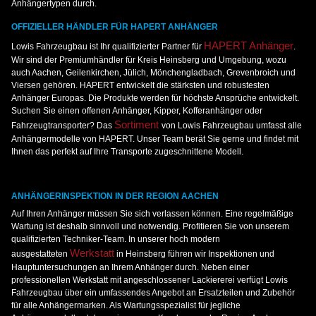
Anhängertypen durch.
OFFIZIELLER HÄNDLER FÜR HAPERT ANHÄNGER
HAPERT Anhänger
Lowis Fahrzeugbau ist Ihr qualifizierter Partner für
.
Wir sind der Premiumhändler für Kreis Heinsberg und Umgebung, wozu
auch Aachen, Geilenkirchen, Jülich, Mönchengladbach, Grevenbroich und
Viersen gehören. HAPERT entwickelt die stärksten und robustesten
Anhänger Europas. Die Produkte werden für höchste Ansprüche entwickelt.
Suchen Sie einen offenen Anhänger, Kipper, Kofferanhänger oder
Sortiment
Fahrzeugtransporter? Das
von Lowis Fahrzeugbau umfasst alle
Anhängermodelle von HAPERT. Unser Team berät Sie gerne und findet mit
Ihnen das perfekt auf Ihre Transporte zugeschnittene Modell.
ANHÄNGERINSPEKTION IN DER REGION AACHEN
Auf Ihren Anhänger müssen Sie sich verlassen können. Eine regelmäßige
Wartung ist deshalb sinnvoll und notwendig. Profitieren Sie von unserem
qualifizierten Techniker-Team. In unserer hoch modern
Werkstatt
ausgestatteten
in Heinsberg führen wir Inspektionen und
Hauptuntersuchungen an Ihrem Anhänger durch. Neben einer
professionellen Werkstatt mit angeschlossener Lackiererei verfügt Lowis
Fahrzeugbau über ein umfassendes Angebot an Ersatzteilen und Zubehör
für alle Anhängermarken. Als Wartungsspezialist für jegliche